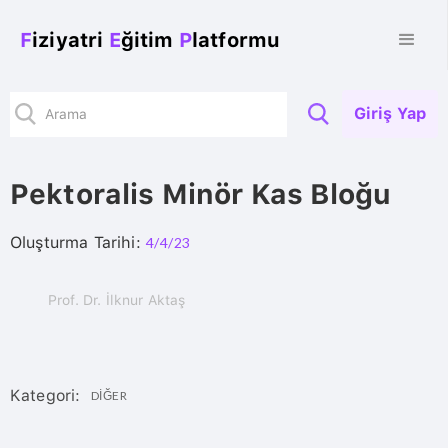
F
iziyatri
E
ğitim
P
latformu
Giriş Yap
Pektoralis Minör Kas Bloğu
Oluşturma Tarihi:
4/4/23
Prof. Dr. İlknur Aktaş
Kategori:
DIĞER