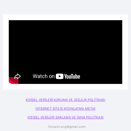
KİŞİSEL VERİLERİ KORUMA VE GİZLİLİK POLİTİKASI
İNTERNET SİTESİ AYDINLATMA METNİ
KİŞİSEL VERİLERİ SAKLAMA VE İMHA POLİTİKASI
fiziyatri.org@gmail.com