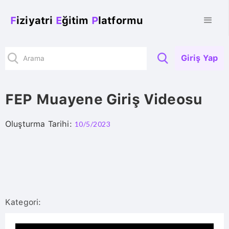
F
iziyatri
E
ğitim
P
latformu
Giriş Yap
FEP Muayene Giriş Videosu
Oluşturma Tarihi:
10/5/2023
Kategori: