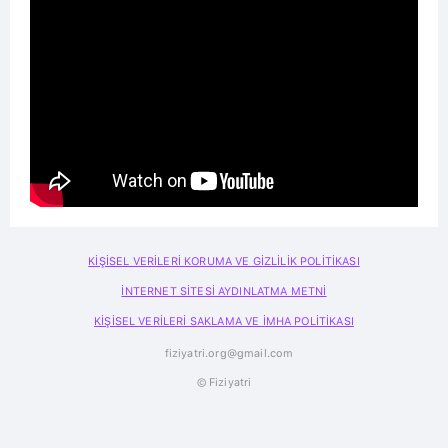
KİŞİSEL VERİLERİ KORUMA VE GİZLİLİK POLİTİKASI
İNTERNET SİTESİ AYDINLATMA METNİ
KİŞİSEL VERİLERİ SAKLAMA VE İMHA POLİTİKASI
fiziyatri.org@gmail.com
© Fiziyatri