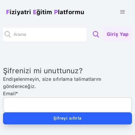
F
iziyatri
E
ğitim
P
latformu
Giriş Yap
Şifrenizi mi unuttunuz?
Endişelenmeyin, size sıfırlama talimatlarını
göndereceğiz.
Email*