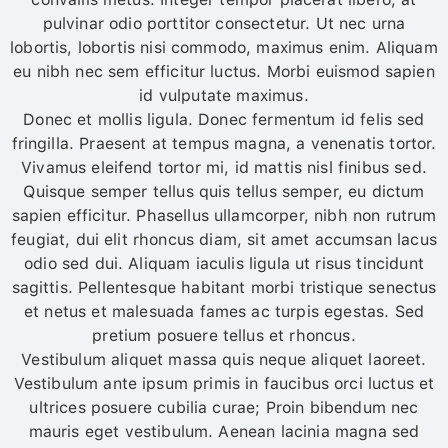
pulvinar odio porttitor consectetur. Ut nec urna
lobortis, lobortis nisi commodo, maximus enim. Aliquam
eu nibh nec sem efficitur luctus. Morbi euismod sapien
id vulputate maximus.
Donec et mollis ligula. Donec fermentum id felis sed
fringilla. Praesent at tempus magna, a venenatis tortor.
Vivamus eleifend tortor mi, id mattis nisl finibus sed.
Quisque semper tellus quis tellus semper, eu dictum
sapien efficitur. Phasellus ullamcorper, nibh non rutrum
feugiat, dui elit rhoncus diam, sit amet accumsan lacus
odio sed dui. Aliquam iaculis ligula ut risus tincidunt
sagittis. Pellentesque habitant morbi tristique senectus
et netus et malesuada fames ac turpis egestas. Sed
pretium posuere tellus et rhoncus.
Vestibulum aliquet massa quis neque aliquet laoreet.
Vestibulum ante ipsum primis in faucibus orci luctus et
ultrices posuere cubilia curae; Proin bibendum nec
mauris eget vestibulum. Aenean lacinia magna sed