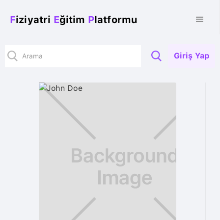
F
iziyatri
E
ğitim
P
latformu
Giriş Yap