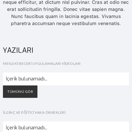
neque efficitur, at dictum nisl pulvinar. Cras at odio nec
erat sollicitudin fringilla. Donec vitae sapien magna.
Nunc faucibus quam in lacinia egestas. Vivamus
pharetra accumsan neque vestibulum venenatis.
YAZILARI
MESLEKI BECERI UYGULAMALARI VIDEOLARI
İçerik bulunamadı...
TÜMÜNÜ GÖR
İLGINÇ VE EĞITICI VAKA ÖRNEKLERI
İçerik bulunamadı...