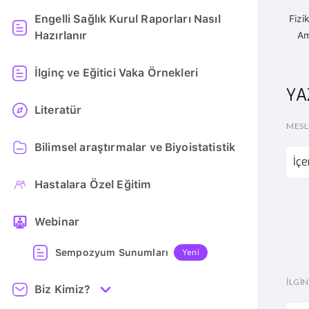
Engelli Sağlık Kurul Raporları Nasıl
Fizi
Hazırlanır
Am
İlginç ve Eğitici Vaka Örnekleri
YA
Literatür
MESL
Bilimsel araştırmalar ve Biyoistatistik
İçe
Hastalara Özel Eğitim
Webinar
Sempozyum Sunumları
Yeni
İLGI
Biz Kimiz?