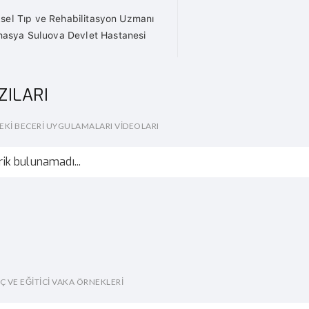
ksel Tıp ve Rehabilitasyon Uzmanı
asya Suluova Devlet Hastanesi
ZILARI
EKI BECERI UYGULAMALARI VIDEOLARI
rik bulunamadı...
NÇ VE EĞITICI VAKA ÖRNEKLERI