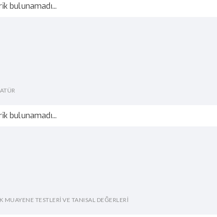
rik bulunamadı...
RATÜR
rik bulunamadı...
İK MUAYENE TESTLERİ VE TANISAL DEĞERLERİ