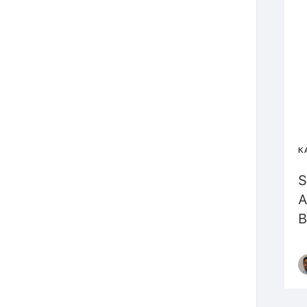
KA
S
A
B