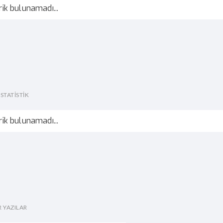
rik bulunamadı...
STATİSTİK
rik bulunamadı...
R YAZILAR