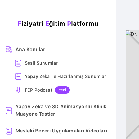
F
iziyatri
E
ğitim
P
latformu
Ana Konular
Sesli Sunumlar
Yapay Zeka İle Hazırlanmış Sunumlar
FEP Podcast
Yeni
Yapay Zeka ve 3D Animasyonlu Klinik
Muayene Testleri
Mesleki Beceri Uygulamaları Videoları