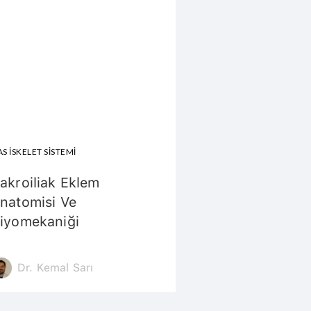
S İSKELET SISTEMI
akroiliak Eklem
natomisi Ve
iyomekaniği
Dr. Kemal Sarı