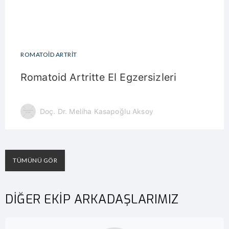
ROMATOID ARTRIT
Romatoid Artritte El Egzersizleri
Doç. Dr. Meliha Kasapoğlu Aksoy
TÜMÜNÜ GÖR
DİĞER EKİP ARKADAŞLARIMIZ