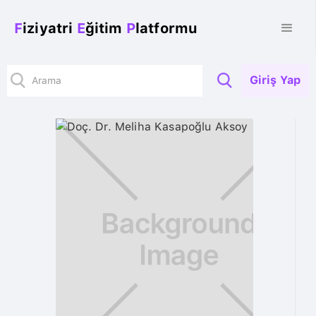
F
iziyatri
E
ğitim
P
latformu
Giriş Yap